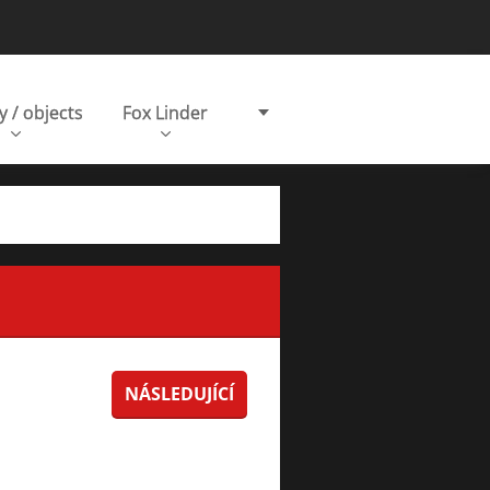
y / objects
Fox Linder
NÁSLEDUJÍCÍ