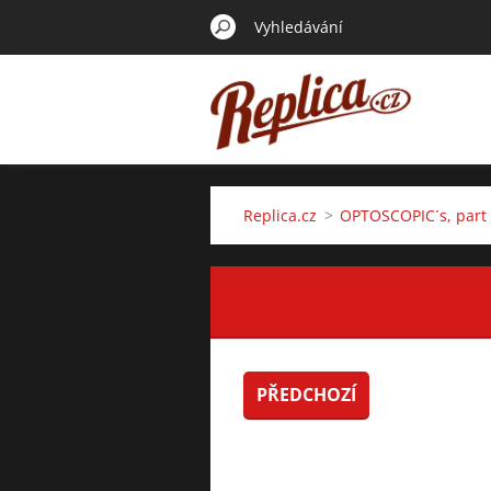
Replica.cz
>
OPTOSCOPIC´s, part I
PŘEDCHOZÍ