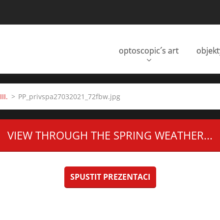
optoscopic´s art
objekt
II.
>
PP_privspa27032021_72fbw.jpg
VIEW THROUGH THE SPRING WEATHER...
SPUSTIT PREZENTACI