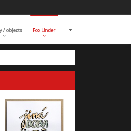
y / objects
Fox Linder