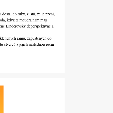
tal do ruky, zjistil, že je první, 
koda, když ta moudra nám mají 
dičně Linderovsky deperspektivně a 
skleněných rámů, zapuštěných do 
 čtverců a jejich následnou ruční 