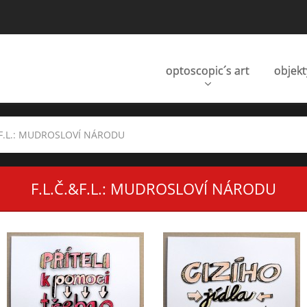
optoscopic´s art
objekt
&F.L.: MUDROSLOVÍ NÁRODU
F.L.Č.&F.L.: MUDROSLOVÍ NÁRODU