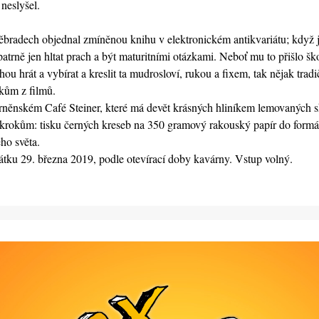
neslyšel. 
adech objednal zmíněnou knihu v elektronickém antikvariátu; když ji dos
 patrně jen hltat prach a být maturitními otázkami. Neboť mu to přišlo š
ihou hrát a vybírat a kreslit ta mudrosloví, rukou a fixem, tak nějak tra
lkům z filmů.
brněnském Café Steiner, které má devět krásných hliníkem lemovaných 
krokům: tisku černých kreseb na 350 gramový rakouský papír do formátu
ho světa.
pátku 29. března 2019, podle otevírací doby kavárny. Vstup volný.