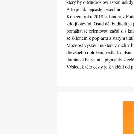
který by o Mudrosloví aspoň někdy 
A to je tak nejčastěji všechno.
Koncem roku 2018 si Linder v Poděbr
kdo ji otevírá. Osud děl buditelů je
pomáhat se orientovat, začal si s kn
se sklonem k pop-artu a starým titu
Možnost vystavit některá z nich v 
dřevěného obložení, vedla k dalším 
iluminaci barvami a pigmenty z celé
Výsledek této cesty je k vidění od 