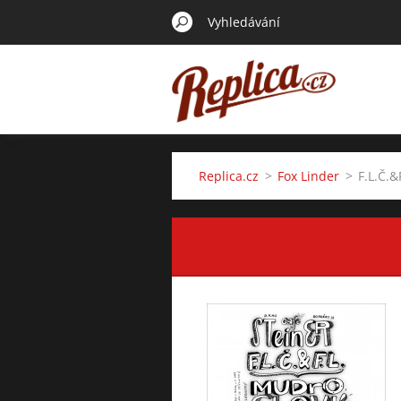
Replica.cz
>
Fox Linder
>
F.L.Č.