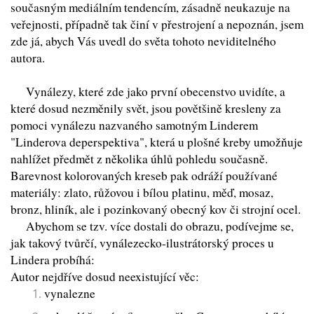
současným mediálním tendencím, zásadně neukazuje na
veřejnosti, případně tak činí v přestrojení a nepoznán, jsem
zde já, abych Vás uvedl do světa tohoto neviditelného
autora.
Vynálezy, které zde jako první obecenstvo uvidíte, a
které dosud nezměnily svět, jsou povětšině kresleny za
pomoci vynálezu nazvaného samotným Linderem
"Linderova deperspektiva", která u plošné kreby umožňuje
nahlížet předmět z několika úhlů pohledu současně.
Barevnost kolorovaných kreseb pak odráží používané
materiály: zlato, růžovou i bílou platinu, měď, mosaz,
bronz, hliník, ale i pozinkovaný obecný kov či strojní ocel.
Abychom se tzv. více dostali do obrazu, podívejme se,
jak takový tvůrčí, vynálezecko-ilustrátorský proces u
Lindera probíhá:
Autor nejdříve dosud neexistující věc:
vynalezne