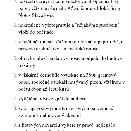
nakreslí černým fixem značky Centropen na bílý
papír, většinou formátu A5,většinou z bloků firmy
Notes Slavošovce
nakreslené vyfotografuje a "nějakým způsobem"
vloží do počítače
v počítači umístí, většinou do formátu papíru A4, a
provede drobné, tzv. kosmetické retuše
obrázky uloží na datový nosič a odjede do budovy
tiskárny
v tiskárně černobíle vytiskne na 350ti gramový
papír, společně s tiskaři nazývaný plech, většinou v
počtu dvou až šesti kusů
vytištěné odveze zpět do ateliéru
koloruje vodovými a temperovými barvami, až
vznikne kombinovaný akvarel
z hotových akvarelů vybere ty pravé, nejlepší a