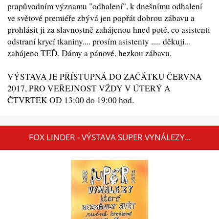
prapůvodním významu "odhalení", k dnešnímu odhalení
ve světové premiéře zbývá jen popřát dobrou zábavu a
prohlásit ji za slavnostně zahájenou hned poté, co asistenti
odstraní krycí tkaniny.... prosím asistenty ..... děkuji...
zahájeno TEĎ. Dámy a pánové, hezkou zábavu.
VÝSTAVA JE PŘÍSTUPNÁ DO ZAČÁTKU ČERVNA
2017, PRO VEŘEJNOST VŽDY V ÚTERÝ A
ČTVRTEK OD 13:00 do 19:00 hod.
FOX LINDER - VÝSTAVA SUPER VYNÁLEZY...