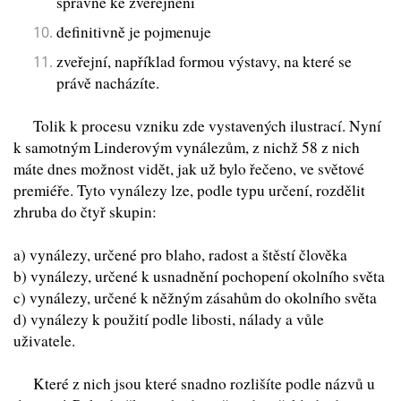
správné ke zveřejnění
definitivně je pojmenuje
zveřejní, například formou výstavy, na které se
právě nacházíte.
Tolik k procesu vzniku zde vystavených ilustrací. Nyní
k samotným Linderovým vynálezům, z nichž 58
z nich
máte dnes možnost vidět, jak už bylo řečeno, ve světové
premiéře. Tyto vynálezy lze, podle typu určení, rozdělit
zhruba do čtyř skupin:
a) vynálezy, určené pro blaho, radost a štěstí člověka
b) vynálezy, určené k usnadnění pochopení okolního světa
c) vynálezy, určené k něžným zásahům do okolního světa
d) vynálezy k použití podle libosti, nálady a vůle
uživatele.
Které z nich jsou které snadno rozlišíte podle názvů u