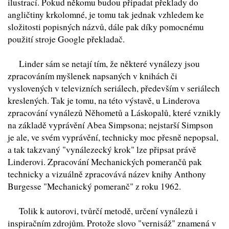
ilustrací. Pokud někomu budou připadat překlady do
angličtiny krkolomné, je tomu tak jednak vzhledem ke
složitosti popisných názvů, dále pak díky pomocnému
použití stroje Google překladač.
Linder sám se netají tím, že některé vynálezy jsou
zpracováním myšlenek napsaných v knihách či
vyslovených v televizních seriálech, především v seriálech
kreslených. Tak je tomu, na této výstavě, u Linderova
zpracování vynálezů Něhometů a Láskopalů, které vznikly
na základě vyprávění Abea Simpsona; nejstarší Simpson
je ale, ve svém vyprávění, technicky moc přesně nepopsal,
a tak takzvaný "vynálezecký krok" lze připsat právě
Linderovi. Zpracování Mechanických pomerančů pak
technicky a vizuálně zpracovává název knihy Anthony
Burgesse "Mechanický pomeranč" z roku 1962.
Tolik k autorovi, tvůrčí metodě, určení vynálezů i
inspiračním zdrojům. Protože slovo "vernisáž" znamená v