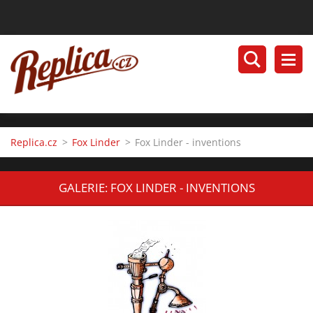
Replica.cz
>
Fox Linder
>
Fox Linder - inventions
GALERIE: FOX LINDER - INVENTIONS