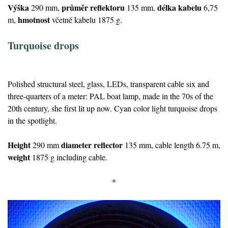
Výška
průměr reflektoru
délka kabelu
290 mm,
135 mm,
6,75
hmotnost
m,
včetně kabelu 1875 g.
Turquoise drops
Polished structural steel, glass, LEDs, transparent cable six and
three-quarters of a meter: PAL boat lamp, made in the 70s of the
20th century, she first lit up now. Cyan color light turquoise drops
in the spotlight.
Height
diameter reflector
290 mm
135 mm,
cable length
6.75 m,
weight
1875 g including cable.
*