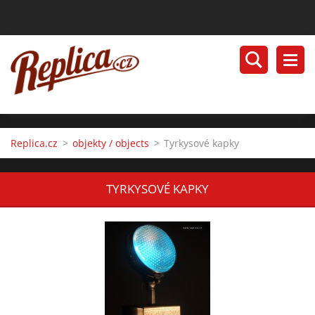
Replica.cz
>
objekty / objects
>
Tyrkysové kapky
TYRKYSOVÉ KAPKY