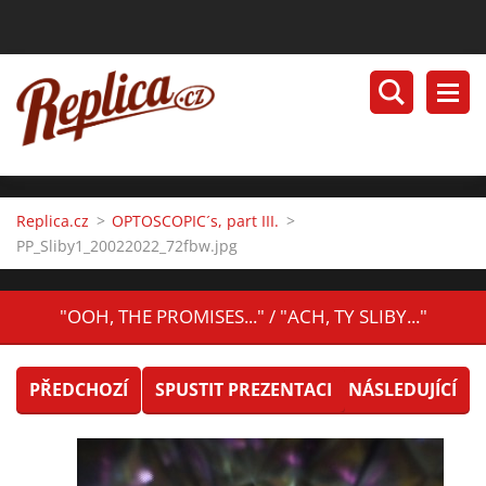
Replica.cz
>
OPTOSCOPIC´s, part III.
>
PP_Sliby1_20022022_72fbw.jpg
"OOH, THE PROMISES..." / "ACH, TY SLIBY..."
PŘEDCHOZÍ
SPUSTIT PREZENTACI
NÁSLEDUJÍCÍ